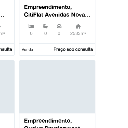
Empreendimento,
CitiFlat Avenidas Novas,
Avenidas Novas -
Lisboa
m²
0
0
0
2533m²
nsulta
Preço sob consulta
Venda
Empreendimento,
Queluz Development,