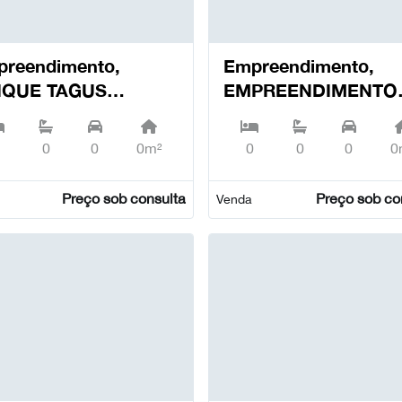
reendimento,
Empreendimento,
IQUE TAGUS
EMPREENDIMENTO
VELOPMENT,
PRIVILEGE GAIA, VI
ochete - Alcochete
NOVA DE GAIA |
0
0
0m²
0
0
0
0
PORTO, Arcozelo - Vila
Nova de Gaia
Preço sob consulta
Preço sob co
Venda