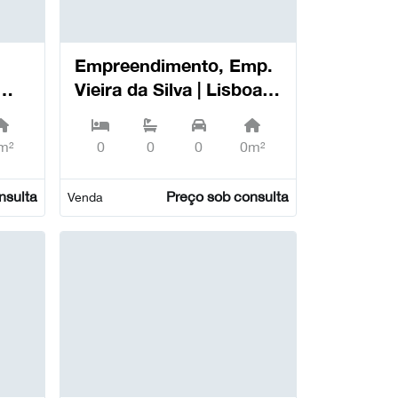
Empreendimento, Emp.
Vieira da Silva | Lisboa,
LA
Avenidas Novas -
Lisboa
m²
0
0
0
0m²
nsulta
Preço sob consulta
Venda