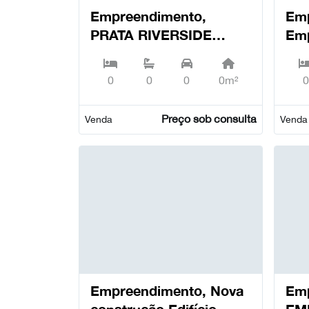
Empreendimento,
Emp
PRATA RIVERSIDE
Em
VILLAGE - FACTORY,
ES
Marvila - Lisboa
TERRA
0
0
0
0m²
0
Est
Preço sob consulta
Venda
Venda
Empreendimento, Nova
Emp
construção Edifício
EM