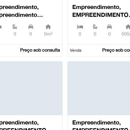
reendimento,
Empreendimento,
preendimento
EMPREENDIMENTO
TORIL GARDEN
CARIDADE 30, Santo
CES, Cascais e
António - Lisboa
0
0
0m²
0
0
0
505
oril - Cascais
Preço sob consulta
Preço sob co
Venda
reendimento,
Empreendimento,
PREENDIMENTO
EMPREENDIMENTO