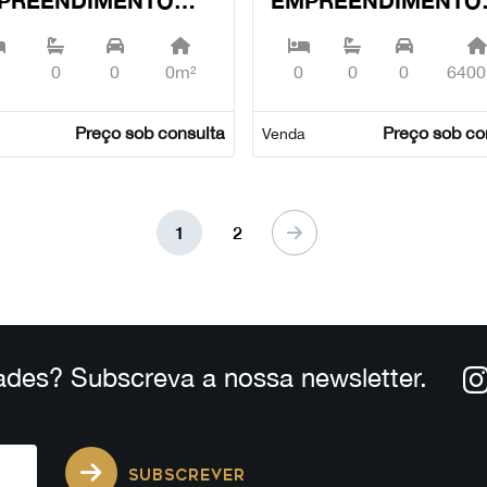
MPOLIDE
PESTANA PORTO
SIDENCES,
COVO BEACH
0
0
0m²
0
0
0
6400
polide - Lisboa
RESIDENCES, Porto
Covo - Sines
Preço sob consulta
Preço sob co
Venda
1
2
ades? Subscreva a nossa newsletter.
SUBSCREVER