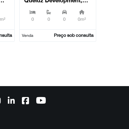
Queluz - Sintra
m²
0
0
0
0m²
nsulta
Preço sob consulta
Venda