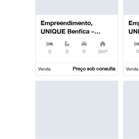
Empreendimento,
Emp
UNIQUE Benfica –
UN
Exclusividade e
DE
Conforto em Lisboa,
Alc
0
0
0
0m²
0
Benfica - Lisboa
Preço sob consulta
Venda
Venda