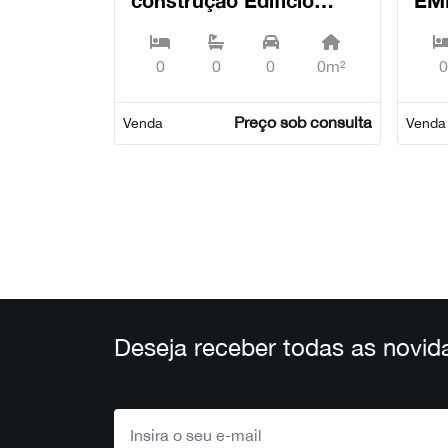
Palmira in Lisbon,
CA
Arroios - Lisboa
RE
0
0
0
0m²
0
Cam
Preço sob consulta
Venda
Venda
Deseja receber todas as novid