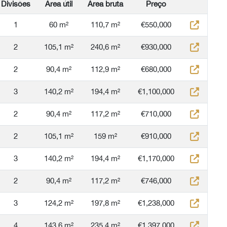
Divisões
Área útil
Área bruta
Preço
1
60 m²
110,7 m²
€550,000
2
105,1 m²
240,6 m²
€930,000
2
90,4 m²
112,9 m²
€680,000
3
140,2 m²
194,4 m²
€1,100,000
2
90,4 m²
117,2 m²
€710,000
2
105,1 m²
159 m²
€910,000
3
140,2 m²
194,4 m²
€1,170,000
2
90,4 m²
117,2 m²
€746,000
3
124,2 m²
197,8 m²
€1,238,000
4
143,6 m²
235,4 m²
€1,397,000