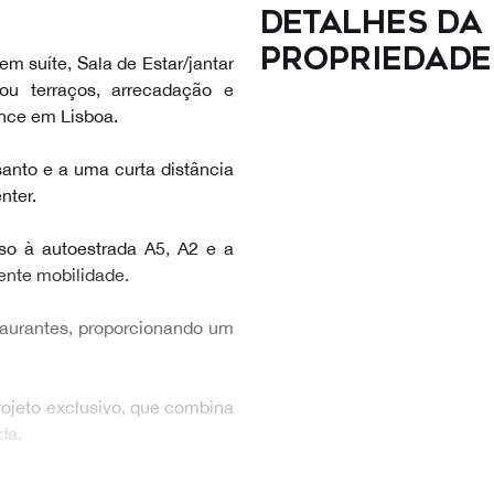
Detalhes da
propriedade
em suíte, Sala de Estar/jantar
u terraços, arrecadação e
nce em Lisboa.
anto e a uma curta distância
nter.
so à autoestrada A5, A2 e a
lente mobilidade.
taurantes, proporcionando um
ojeto exclusivo, que combina
da.