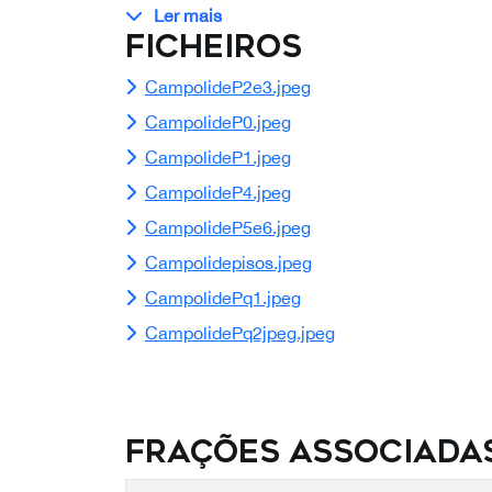
Ler mais
Ficheiros
CampolideP2e3.jpeg
CampolideP0.jpeg
CampolideP1.jpeg
CampolideP4.jpeg
CampolideP5e6.jpeg
Campolidepisos.jpeg
CampolidePq1.jpeg
CampolidePq2jpeg.jpeg
Frações Associada