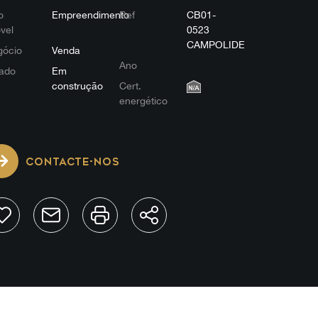
o
Empreendimento
Ref
CB01-
vel
0523
CAMPOLIDE
gócio
Venda
Ano
ado
Em
construção
Cert.
energético
CONTACTE-NOS