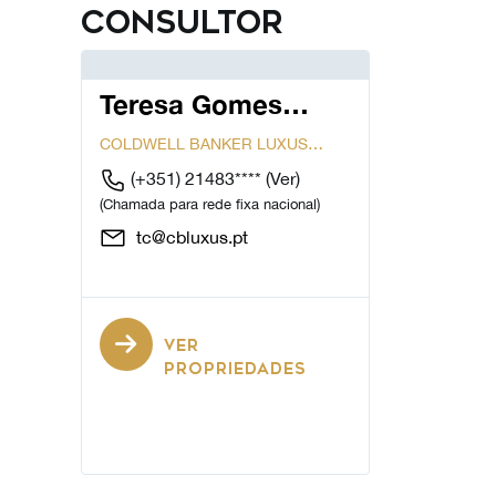
Consultor
Teresa Gomes
Cardoso
COLDWELL BANKER LUXUS
CASCAIS...
(+351) 21483****
(Ver)
(Chamada para rede fixa nacional)
tc@cbluxus.pt
VER
PROPRIEDADES