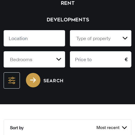
RENT
DEVELOPMENTS
Type of property
Bedrooms
€
SEARCH
Most recent
Sort by