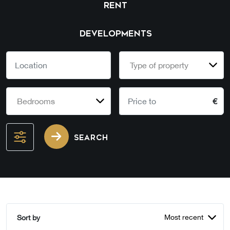
RENT
DEVELOPMENTS
Type of property
Bedrooms
€
SEARCH
Most recent
Sort by