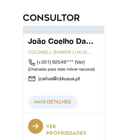
Consultor
João Coelho Da
Silva
COLDWELL BANKER LUXUS
LISBOA
(+351) 92549****
(Ver)
(Chamada para rede móvel nacional)
jcsilva@cbluxus.pt
Mais detalhes
VER
PROPRIEDADES