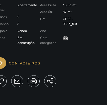
o
Apartamento
Área bruta
160,5 m²
vel
Área útil
87 m²
rtos
2
Ref
CB02-
banho
3
0395_5.9
gócio
Venda
Ano
ado
Em
Cert.
construção
energético
CONTACTE-NOS