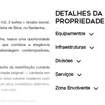
Detalhes da
propriedade
2, 2 suites + lavabo social,
ira da Silva, no Saldanha.
Equipamentos
nha, nasce uma oportunidade
o que combina a elegância
Infraestruturas
abordagem contemporânea,
Divisões
sulta da reabilitação cuidada
achada original — cantaria em
Serviços
o um novo volume moderno com
 ativo imobiliário distintivo,
Zona Envolvente
o mercado.
foram concebidos para…