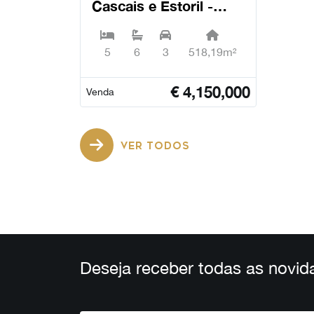
Cascais e Estoril -
Cascais
5
6
3
518,19m²
€
4,150,000
Venda
VER TODOS
Deseja receber todas as novid