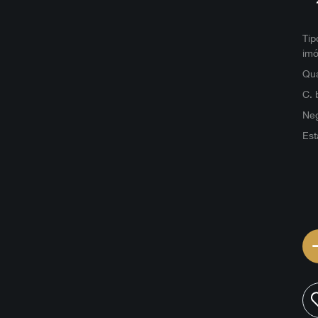
Tip
imó
Qua
C. 
Ne
Est