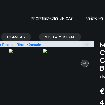
Y
PROPRIEDADES ÚNICAS
AGÊNCIAS
PLANTAS
VISITA VIRTUAL
M
C
c
B
Li
€
4