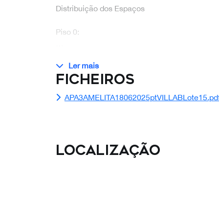
Distribuição dos Espaços
Piso 0:
…
Ler mais
Ficheiros
APA3AMELITA18062025ptVILLABLote15.pd
Localização