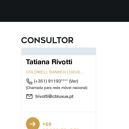
Consultor
Tatiana Rivotti
COLDWELL BANKER LUXUS
CASCAIS
(+351) 91193****
(Ver)
(Chamada para rede móvel nacional)
trivotti@cbluxus.pt
VER