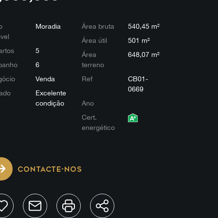
o
Moradia
Área bruta
540,45 m²
vel
Área útil
501 m²
rtos
5
Área
648,07 m²
banho
6
terreno
gócio
Venda
Ref
CB01-
0669
ado
Excelente
condição
Ano
Cert.
energético
CONTACTE-NOS